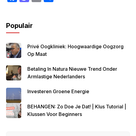
a
a
m
h
c
st
ail
ar
e
o
e
Populair
b
d
o
o
Privé Oogkliniek: Hoogwaardige Oogzorg
o
n
Op Maat
k
Betaling In Natura Nieuwe Trend Onder
Armlastige Nederlanders
Investeren Groene Energie
BEHANGEN: Zo Doe Je Dat! | Klus Tutorial |
Klussen Voor Beginners