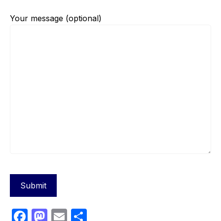
Your message (optional)
F
M
E
S