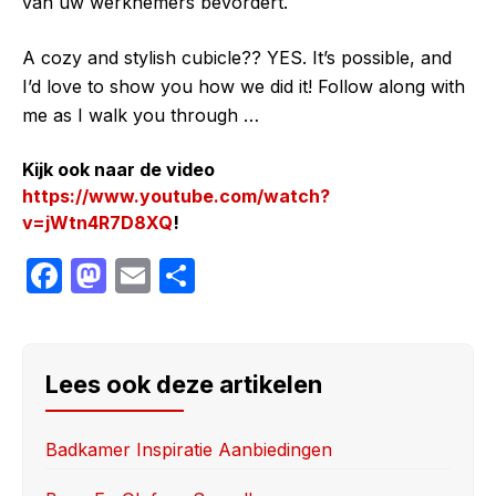
van uw werknemers bevordert.
A cozy and stylish cubicle?? YES. It’s possible, and
I’d love to show you how we did it! Follow along with
me as I walk you through …
Kijk ook naar de video
https://www.youtube.com/watch?
v=jWtn4R7D8XQ
!
F
M
E
S
a
a
m
h
c
st
ail
ar
e
o
e
Lees ook deze artikelen
b
d
o
o
Badkamer Inspiratie Aanbiedingen
o
n