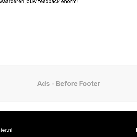
 waarderen jouw feedback enorm!
Ads - Before Footer
ter.nl