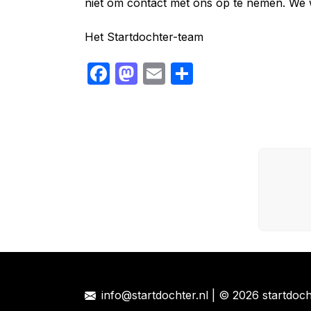
niet om contact met ons op te nemen. We
Het Startdochter-team
F
M
E
S
a
a
m
h
c
st
ail
ar
e
o
e
b
d
o
o
o
n
k
info@startdochter.nl
| © 2026 startdoch