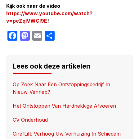
Kijk ook naar de video
https://www.youtube.com/watch?
v=peZqlVWCI9E
!
F
M
E
S
a
a
m
h
c
st
ail
ar
e
o
e
Lees ook deze artikelen
b
d
o
o
Op Zoek Naar Een Ontstoppingsbedrijf In
Nieuw-Vennep?
o
n
k
Het Ontstoppen Van Hardnekkige Afvoeren
CV Onderhoud
GirafLift: Verhoog Uw Verhuizing In Schiedam