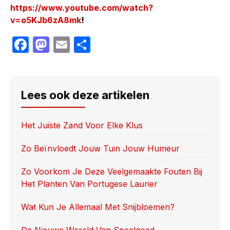
https://www.youtube.com/watch?
v=o5KJb6zA8mk
!
F
M
E
S
a
a
m
h
c
st
ail
ar
e
o
e
Lees ook deze artikelen
b
d
o
o
Het Juiste Zand Voor Elke Klus
o
n
Zo Beïnvloedt Jouw Tuin Jouw Humeur
k
Zo Voorkom Je Deze Veelgemaakte Fouten Bij
Het Planten Van Portugese Laurier
Wat Kun Je Allemaal Met Snijbloemen?