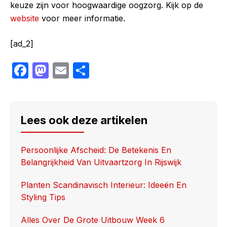
keuze zijn voor hoogwaardige oogzorg. Kijk op de
website
voor meer informatie.
[ad_2]
F
M
E
S
a
a
m
h
c
st
ail
ar
e
o
e
Lees ook deze artikelen
b
d
o
o
Persoonlijke Afscheid: De Betekenis En
Belangrijkheid Van Uitvaartzorg In Rijswijk
o
n
k
Planten Scandinavisch Interieur: Ideeën En
Styling Tips
Alles Over De Grote Uitbouw Week 6