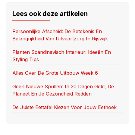
c
st
ail
ar
e
o
e
Lees ook deze artikelen
b
d
o
o
Persoonlijke Afscheid: De Betekenis En
Belangrijkheid Van Uitvaartzorg In Rijswijk
o
n
k
Planten Scandinavisch Interieur: Ideeën En
Styling Tips
Alles Over De Grote Uitbouw Week 6
Geen Nieuwe Spullen: In 30 Dagen Geld, De
Planeet En Je Gezondheid Redden
De Juiste Eettafel Kiezen Voor Jouw Eethoek