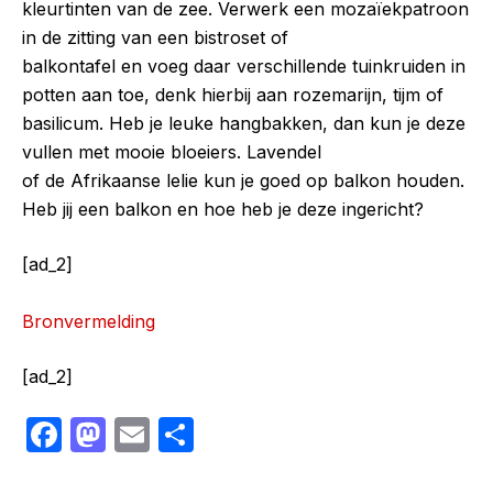
kleurtinten van de zee. Verwerk een mozaïekpatroon
in de zitting van een bistroset of
balkontafel en voeg daar verschillende tuinkruiden in
potten aan toe, denk hierbij aan rozemarijn, tijm of
basilicum. Heb je leuke hangbakken, dan kun je deze
vullen met mooie bloeiers. Lavendel
of de Afrikaanse lelie kun je goed op balkon houden.
Heb jij een balkon en hoe heb je deze ingericht?
[ad_2]
Bronvermelding
[ad_2]
F
M
E
S
a
a
m
h