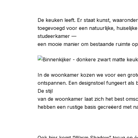
De keuken leeft. Er staat kunst, waaronde
toegevoegd voor een natuurlijke, huiselij
studeerkamer —
een mooie manier om bestaande ruimte op
In de woonkamer kozen we voor een grote,
ontspannen. Een designstoel fungeert als b
De stijl
van de woonkamer laat zich het best omsch
hebben een rustige basis gecreëerd met nat
Ook hier komt “Warm Shadow” terug op één