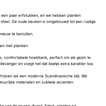
r een paar erfstukken, en we hebben planten
ke sfeer. De oude keuken is omgebouwd tot een rustige
nieuw te benutten.
 comfortabele hoekbank, perfect om als gezin te
likvanger en voegt net dat beetje extra karakter toe.
rijven als een moderne Scandinavische stijl. We
uurlijke materialen en subtiele accenten.
 van de muren. Kunst, foto’s, planten en