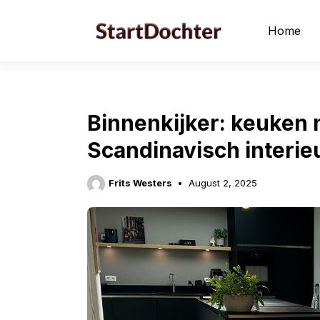
Skip
to
Home
content
Binnenkijker: keuken 
Scandinavisch interie
Frits Westers
August 2, 2025