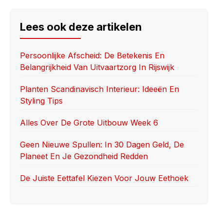
c
st
ail
ar
e
o
e
Lees ook deze artikelen
b
d
o
o
Persoonlijke Afscheid: De Betekenis En
Belangrijkheid Van Uitvaartzorg In Rijswijk
o
n
k
Planten Scandinavisch Interieur: Ideeën En
Styling Tips
Alles Over De Grote Uitbouw Week 6
Geen Nieuwe Spullen: In 30 Dagen Geld, De
Planeet En Je Gezondheid Redden
De Juiste Eettafel Kiezen Voor Jouw Eethoek