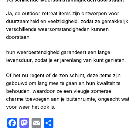
Ja, de outdoor retreat items zijn ontworpen voor
duurzaamheid en veelzijdigheid, zodat ze gemakkelijk
verschillende weersomstandigheden kunnen
doorstaan.
hun weerbestendigheid garandeert een lange
levensduur, zodat je er jarenlang van kunt genieten.
Of het nu regent of de zon schijnt, deze items zijn
gebouwd om lang mee te gaan en hun kwaliteit te
behouden, waardoor ze een vleugje zomerse
charme toevoegen aan je buitenruimte, ongeacht wat
voor weer het ook is.
F
M
E
S
a
a
m
h