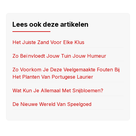
a
a
m
h
c
st
ail
ar
e
o
e
Lees ook deze artikelen
b
d
o
o
Het Juiste Zand Voor Elke Klus
o
n
Zo Beïnvloedt Jouw Tuin Jouw Humeur
k
Zo Voorkom Je Deze Veelgemaakte Fouten Bij
Het Planten Van Portugese Laurier
Wat Kun Je Allemaal Met Snijbloemen?
De Nieuwe Wereld Van Speelgoed