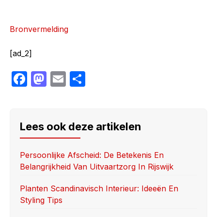
Bronvermelding
[ad_2]
F
M
E
S
a
a
m
h
c
st
ail
ar
e
o
e
Lees ook deze artikelen
b
d
o
o
Persoonlijke Afscheid: De Betekenis En
Belangrijkheid Van Uitvaartzorg In Rijswijk
o
n
k
Planten Scandinavisch Interieur: Ideeën En
Styling Tips