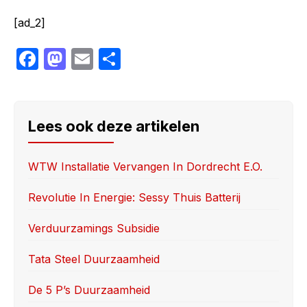
[ad_2]
F
M
E
S
a
a
m
h
c
st
ail
ar
e
o
e
Lees ook deze artikelen
b
d
o
o
WTW Installatie Vervangen In Dordrecht E.o.
o
n
Revolutie In Energie: Sessy Thuis Batterij
k
Verduurzamings Subsidie
Tata Steel Duurzaamheid
De 5 Pʼs Duurzaamheid