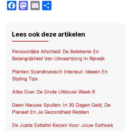
F
M
E
S
a
a
m
h
c
st
ail
ar
e
o
e
Lees ook deze artikelen
b
d
o
o
Persoonlijke Afscheid: De Betekenis En
Belangrijkheid Van Uitvaartzorg In Rijswijk
o
n
k
Planten Scandinavisch Interieur: Ideeën En
Styling Tips
Alles Over De Grote Uitbouw Week 6
Geen Nieuwe Spullen: In 30 Dagen Geld, De
Planeet En Je Gezondheid Redden
De Juiste Eettafel Kiezen Voor Jouw Eethoek