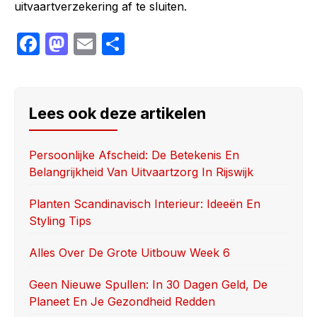
uitvaartverzekering af te sluiten.
F
M
E
S
a
a
m
h
c
st
ail
ar
e
o
e
Lees ook deze artikelen
b
d
o
o
Persoonlijke Afscheid: De Betekenis En
Belangrijkheid Van Uitvaartzorg In Rijswijk
o
n
k
Planten Scandinavisch Interieur: Ideeën En
Styling Tips
Alles Over De Grote Uitbouw Week 6
Geen Nieuwe Spullen: In 30 Dagen Geld, De
Planeet En Je Gezondheid Redden