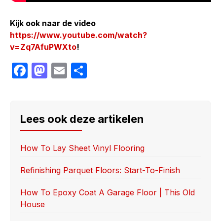
Kijk ook naar de video
https://www.youtube.com/watch?
v=Zq7AfuPWXto
!
F
M
E
S
a
a
m
h
c
st
ail
ar
e
o
e
Lees ook deze artikelen
b
d
o
o
How To Lay Sheet Vinyl Flooring
o
n
Refinishing Parquet Floors: Start-To-Finish
k
How To Epoxy Coat A Garage Floor | This Old
House