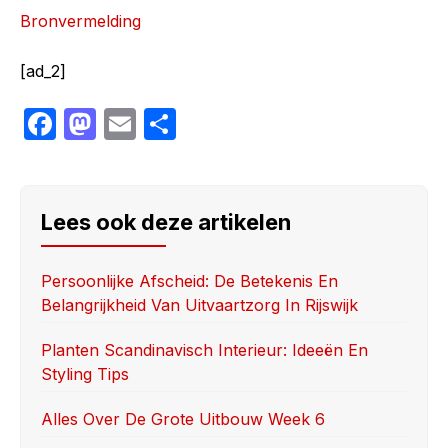
Bronvermelding
[ad_2]
F
M
E
S
a
a
m
h
c
st
ail
ar
e
o
e
Lees ook deze artikelen
b
d
o
o
Persoonlijke Afscheid: De Betekenis En
Belangrijkheid Van Uitvaartzorg In Rijswijk
o
n
k
Planten Scandinavisch Interieur: Ideeën En
Styling Tips
Alles Over De Grote Uitbouw Week 6