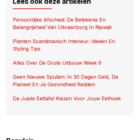
e
o
e
Lees ook deze artikelen
b
d
o
o
Persoonlijke Afscheid: De Betekenis En
Belangrijkheid Van Uitvaartzorg In Rijswijk
o
n
k
Planten Scandinavisch Interieur: Ideeën En
Styling Tips
Alles Over De Grote Uitbouw Week 6
Geen Nieuwe Spullen: In 30 Dagen Geld, De
Planeet En Je Gezondheid Redden
De Juiste Eettafel Kiezen Voor Jouw Eethoek