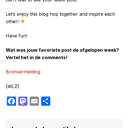
Let’s enjoy this blog hop together and inspire each
other!
Have fun!
Wat was jouw favoriete post de afgelopen week?
Vertel het in de comments!
Bronvermelding
[ad_2]
F
M
E
S
a
a
m
h
c
st
ail
ar