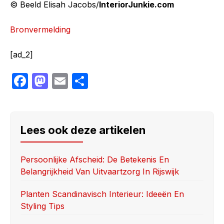
© Beeld Elisah Jacobs/
InteriorJunkie.com
Bronvermelding
[ad_2]
F
M
E
S
a
a
m
h
c
st
ail
ar
e
o
e
Lees ook deze artikelen
b
d
o
o
Persoonlijke Afscheid: De Betekenis En
Belangrijkheid Van Uitvaartzorg In Rijswijk
o
n
k
Planten Scandinavisch Interieur: Ideeën En
Styling Tips