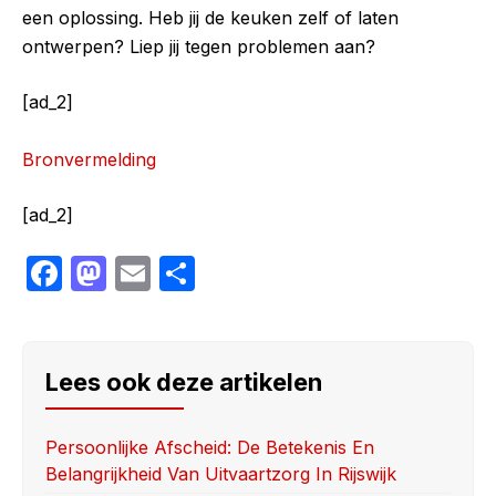
een oplossing. Heb jij de keuken zelf of laten
ontwerpen? Liep jij tegen problemen aan?
[ad_2]
Bronvermelding
[ad_2]
F
M
E
S
a
a
m
h
c
st
ail
ar
e
o
e
Lees ook deze artikelen
b
d
o
o
Persoonlijke Afscheid: De Betekenis En
Belangrijkheid Van Uitvaartzorg In Rijswijk
o
n