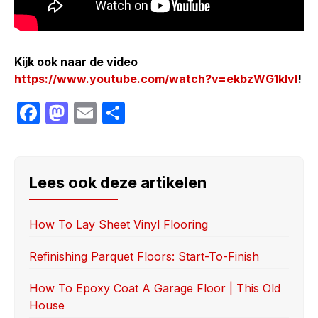
Kijk ook naar de video
https://www.youtube.com/watch?v=ekbzWG1kIvI
!
F
M
E
S
a
a
m
h
c
st
ail
ar
e
o
e
Lees ook deze artikelen
b
d
o
o
How To Lay Sheet Vinyl Flooring
o
n
Refinishing Parquet Floors: Start-To-Finish
k
How To Epoxy Coat A Garage Floor | This Old
House