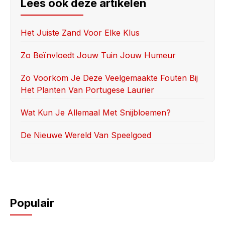
e
o
e
Lees ook deze artikelen
b
d
o
o
Het Juiste Zand Voor Elke Klus
o
n
Zo Beïnvloedt Jouw Tuin Jouw Humeur
k
Zo Voorkom Je Deze Veelgemaakte Fouten Bij
Het Planten Van Portugese Laurier
Wat Kun Je Allemaal Met Snijbloemen?
De Nieuwe Wereld Van Speelgoed
Populair