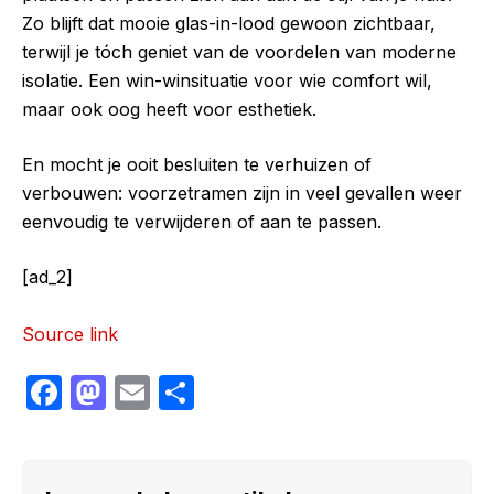
Zo blijft dat mooie glas-in-lood gewoon zichtbaar,
terwijl je tóch geniet van de voordelen van moderne
isolatie. Een win-winsituatie voor wie comfort wil,
maar ook oog heeft voor esthetiek.
En mocht je ooit besluiten te verhuizen of
verbouwen: voorzetramen zijn in veel gevallen weer
eenvoudig te verwijderen of aan te passen.
[ad_2]
Source link
F
M
E
S
a
a
m
h
c
st
ail
ar