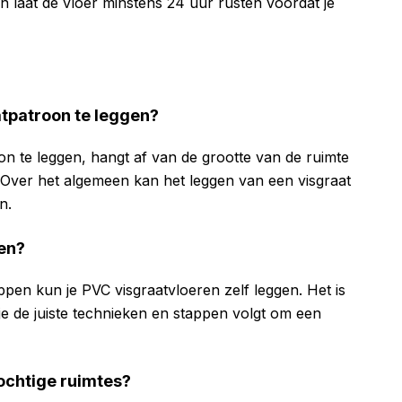
 en laat de vloer minstens 24 uur rusten voordat je
atpatroon te leggen?
oon te leggen, hangt af van de grootte van de ruimte
. Over het algemeen kan het leggen van een visgraat
n.
gen?
ppen kun je PVC visgraatvloeren zelf leggen. Het is
je de juiste technieken en stappen volgt om een
vochtige ruimtes?