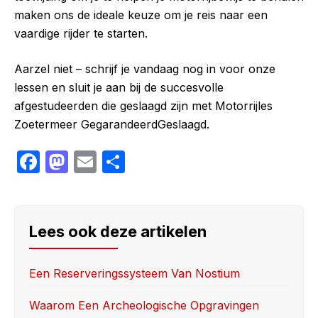
maken ons de ideale keuze om je reis naar een
vaardige rijder te starten.
Aarzel niet – schrijf je vandaag nog in voor onze
lessen en sluit je aan bij de succesvolle
afgestudeerden die geslaagd zijn met Motorrijles
Zoetermeer GegarandeerdGeslaagd.
F
M
E
S
a
a
m
h
c
st
ail
ar
e
o
e
Lees ook deze artikelen
b
d
o
o
Een Reserveringssysteem Van Nostium
o
n
Waarom Een Archeologische Opgravingen