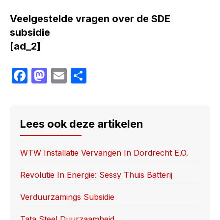
Veelgestelde vragen over de SDE
subsidie
[ad_2]
F
M
E
S
a
a
m
h
c
st
ai
ar
e
o
l
e
Lees ook deze artikelen
b
d
o
o
WTW Installatie Vervangen In Dordrecht E.o.
o
n
Revolutie In Energie: Sessy Thuis Batterij
k
Verduurzamings Subsidie
Tata Steel Duurzaamheid