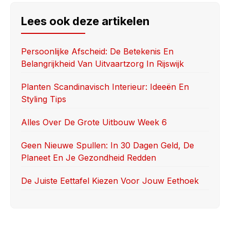
c
st
ail
ar
e
o
e
Lees ook deze artikelen
b
d
o
o
Persoonlijke Afscheid: De Betekenis En
Belangrijkheid Van Uitvaartzorg In Rijswijk
o
n
k
Planten Scandinavisch Interieur: Ideeën En
Styling Tips
Alles Over De Grote Uitbouw Week 6
Geen Nieuwe Spullen: In 30 Dagen Geld, De
Planeet En Je Gezondheid Redden
De Juiste Eettafel Kiezen Voor Jouw Eethoek