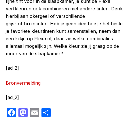
fijne tint voor in de slaapkamer, je kunt de Flexa
verfkleuren ook combineren met andere tinten. Denk
hierbij aan okergeel of verschillende
grijs- of bruintinten. Heb je geen idee hoe je het beste
je favoriete kleurtinten kunt samenstellen, neem dan
een kijkje op Flexa.nl, daar zie welke combinaties
allemaal mogelijk zijn. Welke kleur zie jij graag op de
muur van de slaapkamer?
[ad_2]
Bronvermelding
[ad_2]
F
M
E
S
a
a
m
h