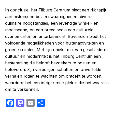
In conclusie, het Tilburg Centrum biedt een rijk tapijt
aan historische bezienswaardigheden, diverse
culinaire hoogstandjes, een levendige winkel- en
modescene, en een breed scala aan culturele
evenementen en entertainment. Bovendien biedt het
voldoende mogelijkheden voor buitenactiviteiten en
groene ruimtes. Met zijn unieke mix van geschiedenis,
cultuur en moderniteit is het Tilburg Centrum een
bestemming die belooft bezoekers te boeien en
betoveren. Zijn verborgen schatten en onvertelde
verhalen liggen te wachten om ontdekt te worden,
waardoor het een intrigerende plek is die het waard is
om te verkennen.
F
M
E
S
a
a
m
h