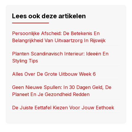
c
st
ail
ar
e
o
e
Lees ook deze artikelen
b
d
o
o
Persoonlijke Afscheid: De Betekenis En
Belangrijkheid Van Uitvaartzorg In Rijswijk
o
n
k
Planten Scandinavisch Interieur: Ideeën En
Styling Tips
Alles Over De Grote Uitbouw Week 6
Geen Nieuwe Spullen: In 30 Dagen Geld, De
Planeet En Je Gezondheid Redden
De Juiste Eettafel Kiezen Voor Jouw Eethoek