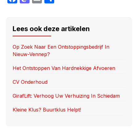
a
a
m
h
c
st
ail
ar
e
o
e
Lees ook deze artikelen
b
d
o
o
Op Zoek Naar Een Ontstoppingsbedrijf In
Nieuw-Vennep?
o
n
k
Het Ontstoppen Van Hardnekkige Afvoeren
CV Onderhoud
GirafLift: Verhoog Uw Verhuizing In Schiedam
Kleine Klus? Buurtklus Helpt!