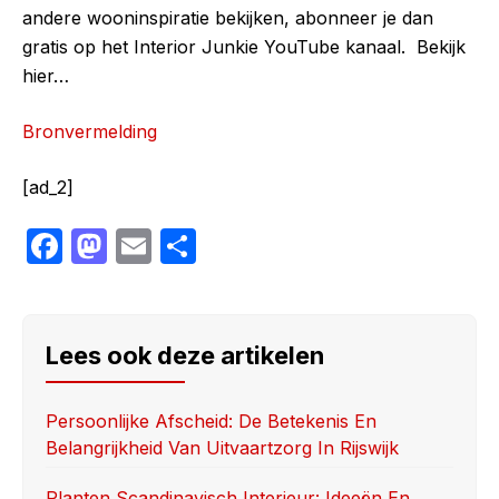
andere wooninspiratie bekijken, abonneer je dan
gratis op het Interior Junkie YouTube kanaal. Bekijk
hier…
Bronvermelding
[ad_2]
F
M
E
S
a
a
m
h
c
st
ail
ar
e
o
e
Lees ook deze artikelen
b
d
o
o
Persoonlijke Afscheid: De Betekenis En
Belangrijkheid Van Uitvaartzorg In Rijswijk
o
n
k
Planten Scandinavisch Interieur: Ideeën En