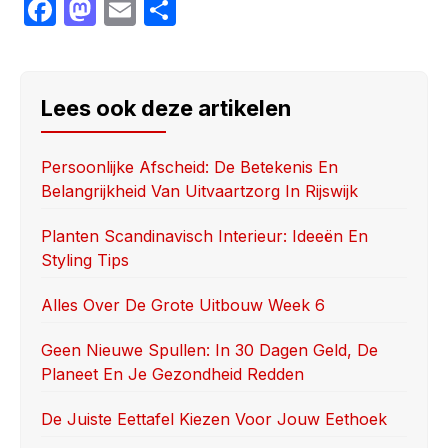
F
M
E
S
a
a
m
h
c
st
ail
ar
e
o
e
Lees ook deze artikelen
b
d
o
o
Persoonlijke Afscheid: De Betekenis En
Belangrijkheid Van Uitvaartzorg In Rijswijk
o
n
k
Planten Scandinavisch Interieur: Ideeën En
Styling Tips
Alles Over De Grote Uitbouw Week 6
Geen Nieuwe Spullen: In 30 Dagen Geld, De
Planeet En Je Gezondheid Redden
De Juiste Eettafel Kiezen Voor Jouw Eethoek