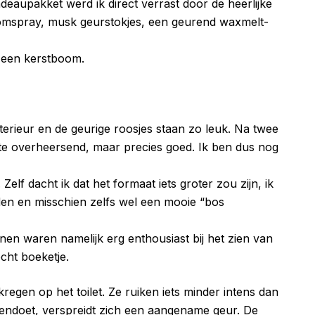
deaupakket werd ik direct verrast door de heerlijke
roomspray, musk geurstokjes, een geurend waxmelt-
 een kerstboom.
nterieur en de geurige roosjes staan zo leuk. Na twee
te overheersend, maar precies goed. Ik ben dus nog
elf dacht ik dat het formaat iets groter zou zijn, ik
en en misschien zelfs wel een mooie “bos
en waren namelijk erg enthousiast bij het zien van
cht boeketje.
egen op het toilet. Ze ruiken iets minder intens dan
pendoet, verspreidt zich een aangename geur. De