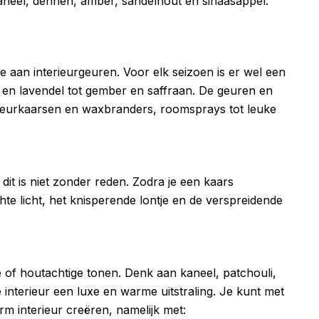
kaneel, dennen, amber, sandelhout en sinaasappel.
e aan interieurgeuren. Voor elk seizoen is er wel een
 en lavendel tot gember en saffraan. De geuren en
 geurkaarsen en waxbranders, roomsprays tot leuke
 dit is niet zonder reden. Zodra je een kaars
hte licht, het knisperende lontje en de verspreidende
e of houtachtige tonen. Denk aan kaneel, patchouli,
interieur een luxe en warme uitstraling. Je kunt met
m interieur creëren, namelijk met: