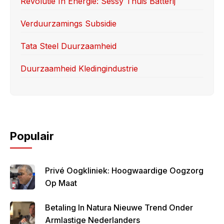
Revolutie In Energie: Sessy Thuis Batterij
k
Verduurzamings Subsidie
Tata Steel Duurzaamheid
Duurzaamheid Kledingindustrie
Populair
Privé Oogkliniek: Hoogwaardige Oogzorg
Op Maat
Betaling In Natura Nieuwe Trend Onder
Armlastige Nederlanders