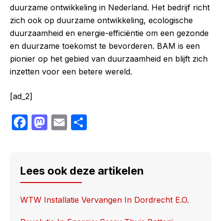
duurzame ontwikkeling in Nederland. Het bedrijf richt
zich ook op duurzame ontwikkeling, ecologische
duurzaamheid en energie-efficiëntie om een gezonde
en duurzame toekomst te bevorderen. BAM is een
pionier op het gebied van duurzaamheid en blijft zich
inzetten voor een betere wereld.
[ad_2]
F
M
E
S
a
a
m
h
c
st
ail
ar
e
o
e
Lees ook deze artikelen
b
d
o
o
WTW Installatie Vervangen In Dordrecht E.o.
o
n