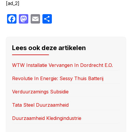
[ad_2]
F
M
E
S
a
a
m
h
c
st
ail
ar
e
o
e
Lees ook deze artikelen
b
d
o
o
WTW Installatie Vervangen In Dordrecht E.o.
o
n
Revolutie In Energie: Sessy Thuis Batterij
k
Verduurzamings Subsidie
Tata Steel Duurzaamheid
Duurzaamheid Kledingindustrie