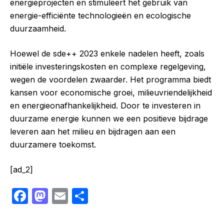
energieprojecten en stimuleert het gebruik van
energie-efficiënte technologieën en ecologische
duurzaamheid.
Hoewel de sde++ 2023 enkele nadelen heeft, zoals
initiële investeringskosten en complexe regelgeving,
wegen de voordelen zwaarder. Het programma biedt
kansen voor economische groei, milieuvriendelijkheid
en energieonafhankelijkheid. Door te investeren in
duurzame energie kunnen we een positieve bijdrage
leveren aan het milieu en bijdragen aan een
duurzamere toekomst.
[ad_2]
F
M
E
S
a
a
m
h