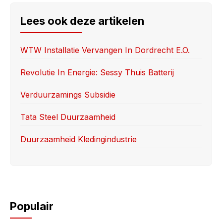
c
st
ail
ar
e
o
e
Lees ook deze artikelen
b
d
o
o
WTW Installatie Vervangen In Dordrecht E.o.
o
n
Revolutie In Energie: Sessy Thuis Batterij
k
Verduurzamings Subsidie
Tata Steel Duurzaamheid
Duurzaamheid Kledingindustrie
Populair