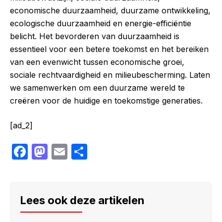
economische duurzaamheid, duurzame ontwikkeling,
ecologische duurzaamheid en energie-efficiëntie
belicht. Het bevorderen van duurzaamheid is
essentieel voor een betere toekomst en het bereiken
van een evenwicht tussen economische groei,
sociale rechtvaardigheid en milieubescherming. Laten
we samenwerken om een duurzame wereld te
creëren voor de huidige en toekomstige generaties.
[ad_2]
F
M
E
S
a
a
m
h
c
st
ail
ar
e
o
e
Lees ook deze artikelen
b
d