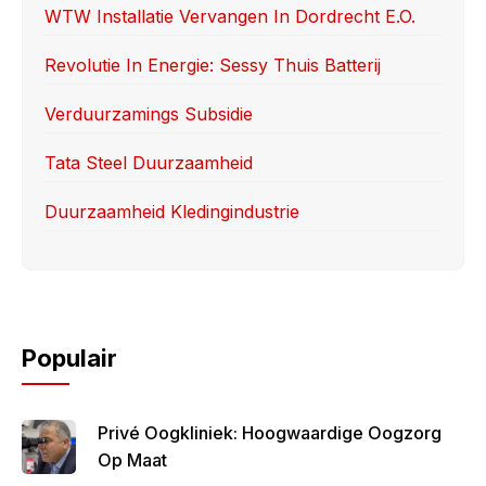
o
o
WTW Installatie Vervangen In Dordrecht E.o.
o
n
Revolutie In Energie: Sessy Thuis Batterij
k
Verduurzamings Subsidie
Tata Steel Duurzaamheid
Duurzaamheid Kledingindustrie
Populair
Privé Oogkliniek: Hoogwaardige Oogzorg
Op Maat